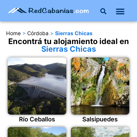
Buenos Aires
Costa Atlántica
Publicar mi propie
Home
>
Córdoba
>
Sierras Chicas
Encontrá tu alojamiento ideal en
Sierras Chicas
Río Ceballos
Salsipuedes