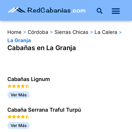
Buenos Aires
Costa Atlántica
Publicar mi propie
Home
>
Córdoba
>
Sierras Chicas
>
La Calera
>
La Granja
Cabañas en La Granja
Cabañas Lignum
Ver Más
Cabaña Serrana Traful Turpú
Ver Más