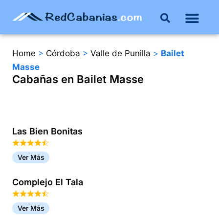
Buenos Aires
Costa Atlántica
Publicar mi propie
Home
>
Córdoba
>
Valle de Punilla
>
Bailet
Masse
Cabañas en Bailet Masse
Las Bien Bonitas
Ver Más
Complejo El Tala
Ver Más