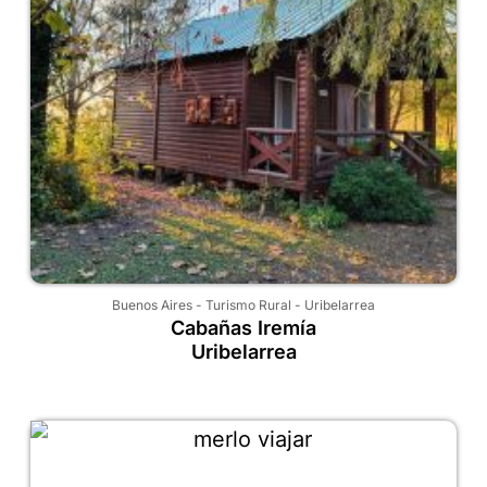
Buenos Aires
-
Turismo Rural
-
Uribelarrea
Cabañas Iremía
Uribelarrea