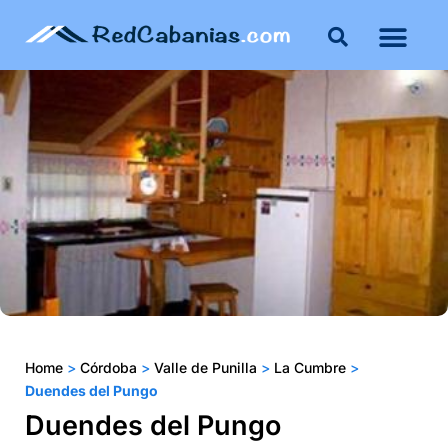
Buenos Aires
Costa Atlántica
Publicar mi propie
Home
>
Córdoba
>
Valle de Punilla
>
La Cumbre
>
Duendes del Pungo
Duendes del Pungo