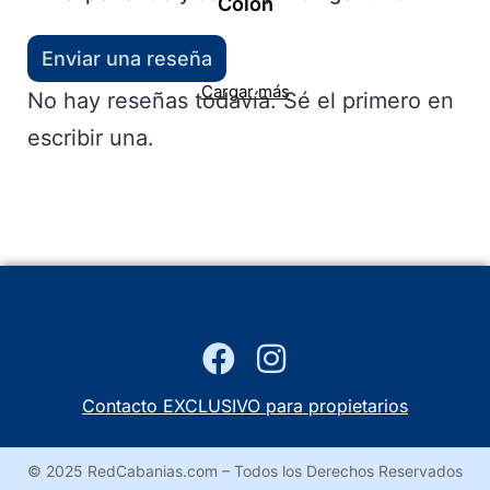
Colón
Enviar una reseña
Cargar más
No hay reseñas todavía. Sé el primero en
escribir una.
Contacto EXCLUSIVO para propietarios
© 2025 RedCabanias.com – Todos los Derechos Reservados