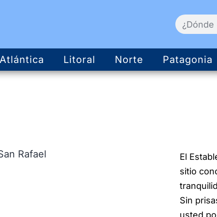
Atlántica
Litoral
Norte
Patagonia
El Estab
sitio con
tranquili
Sin pris
usted po