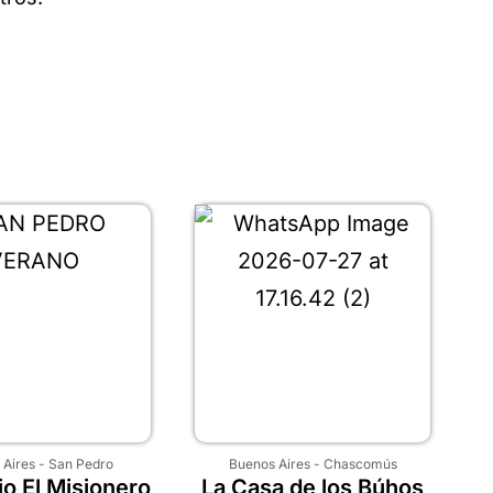
 Aires
-
San Pedro
Buenos Aires
-
Chascomús
o El Misionero
La Casa de los Búhos