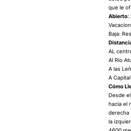
que le of
Abierto
:
Vacacion
Baja: Res
Distanci
AL centr
Al Rio At
A las Le
A Capita
Cómo Ll
Desde el
hacia el 
derecha 
la izquie
4600 me