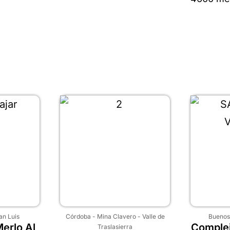
an Luis
Córdoba
-
Mina Clavero
-
Valle de
Buenos
erlo Al
Complej
Traslasierra