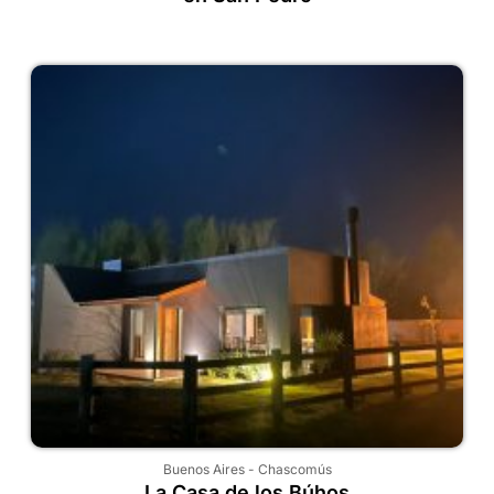
Buenos Aires
-
Chascomús
La Casa de los Búhos