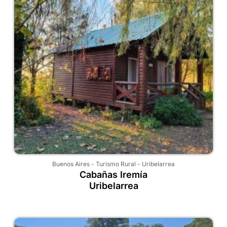
Buenos Aires
-
Turismo Rural
-
Uribelarrea
Cabañas Iremía
Uribelarrea