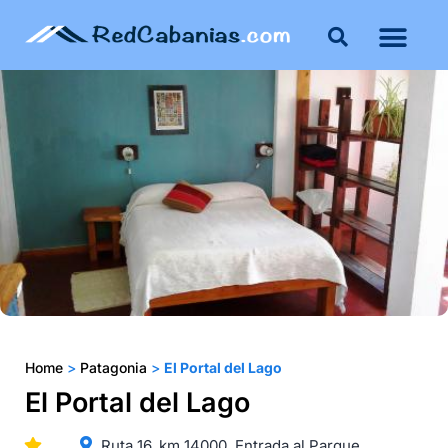
Buenos Aires
Costa Atlántica
Publicar mi propie
Home
>
Patagonia
>
El Portal del Lago
El Portal del Lago
Ruta 16, km 14000, Entrada al Parque