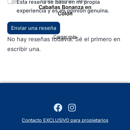
Esta reseña se basa en mi propia
Colón
-
Entre Ríos
-
Litoral
Cabañas Bonanza en
experiencia y es mi opinión genuina.
Colón
Enviar una reseña
Cargar más
No hay reseñas todavía. Sé el primero en
escribir una.
Contacto EXCLUSIVO para propietarios