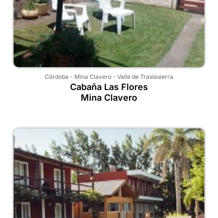
Córdoba
-
Mina Clavero
-
Valle de Traslasierra
Cabaña Las Flores
Mina Clavero