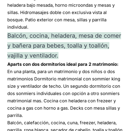
heladera bajo mesada, horno microondas y mesas y
sillas. Hidromasajes doble con exclusiva vista al
bosque. Patio exterior con mesa, sillas y parrilla
individual.
Balcón, c
ocina, h
eladera, m
esa de comer
y bañera para bebes, t
oalla y toallón,
v
ajilla y v
entilador.
Aparts con dos dormitorios ideal para 2 matrimonio:
En una planta, para un matrimonio y dos niños o dos
matrimonios Dormitorio matrimonial con sommier king
size y ventilador de techo. Un segundo dormitorio con
dos sonmiers individuales con opción a otro sonmiers
matrimonial mas. Cocina con heladera con frezeer y
cocina a gas con horno a gas. Decks con mesa sillas y
parrilla.
Balcón, calefacción, cocina, cuna, freezer, heladera,
parrilla, ropa blanca, secador de cabello, toalla y toallón