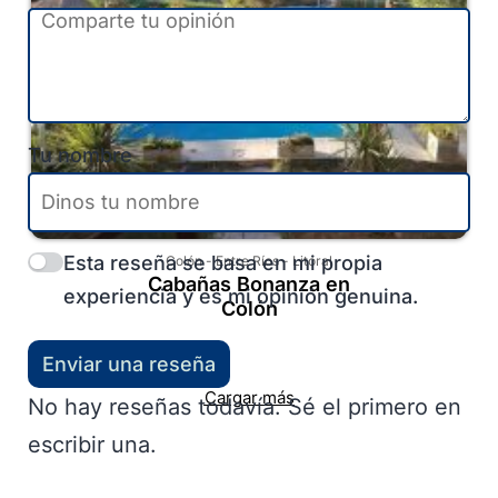
Tu nombre
Esta reseña se basa en mi propia
Colón
-
Entre Ríos
-
Litoral
Cabañas Bonanza en
experiencia y es mi opinión genuina.
Colón
Enviar una reseña
Cargar más
No hay reseñas todavía. Sé el primero en
escribir una.