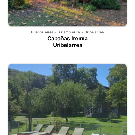
Buenos Aires
-
Turismo Rural
-
Uribelarrea
Cabañas Iremía
Uribelarrea