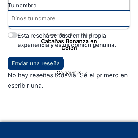
Tu nombre
Esta reseña se basa en mi propia
Colón
-
Entre Ríos
-
Litoral
Cabañas Bonanza en
experiencia y es mi opinión genuina.
Colón
Enviar una reseña
Cargar más
No hay reseñas todavía. Sé el primero en
escribir una.