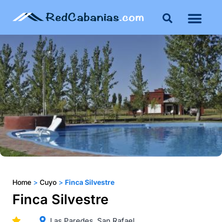
Buenos Aires
Costa Atlántica
Publicar mi propie
Home
>
Cuyo
>
Finca Silvestre
Finca Silvestre
Las Paredes. San Rafael