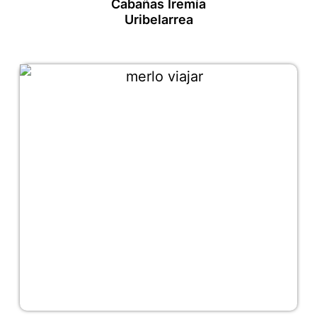
Cabañas Iremía
Uribelarrea