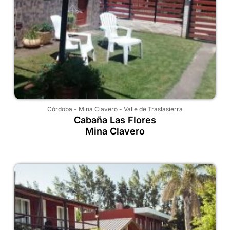
Córdoba
-
Mina Clavero
-
Valle de Traslasierra
Cabaña Las Flores
Mina Clavero