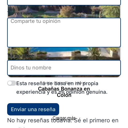
Tu reseña
Tu nombre
Esta reseña se basa en mi propia
Colón
-
Entre Ríos
-
Litoral
Cabañas Bonanza en
experiencia y es mi opinión genuina.
Colón
Enviar una reseña
Cargar más
No hay reseñas todavía. Sé el primero en