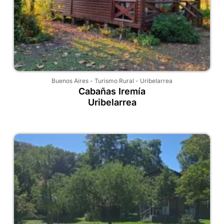
Buenos Aires
-
Turismo Rural
-
Uribelarrea
Cabañas Iremía
Uribelarrea