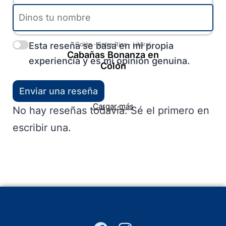
Esta reseña se basa en mi propia
Colón
-
Entre Ríos
-
Litoral
Cabañas Bonanza en
experiencia y es mi opinión genuina.
Colón
Enviar una reseña
Cargar más
No hay reseñas todavía. Sé el primero en
escribir una.