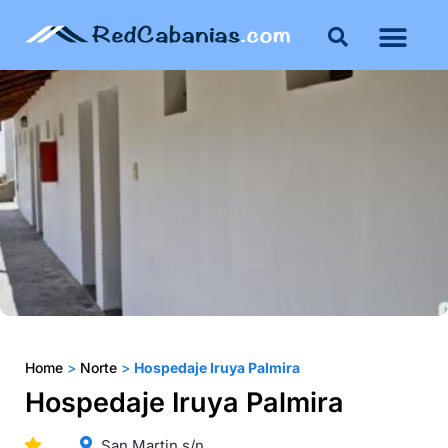
Buenos Aires
Costa Atlántica
Publicar mi propie
Home
>
Norte
>
Hospedaje Iruya Palmira
Hospedaje Iruya Palmira
San Martin s/n