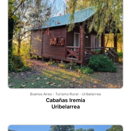
Buenos Aires
-
Turismo Rural
-
Uribelarrea
Cabañas Iremía
Uribelarrea