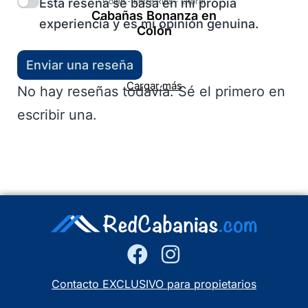
Esta reseña se basa en mi propia
Colón
-
Entre Ríos
-
Litoral
Cabañas Bonanza en
experiencia y es mi opinión genuina.
Colón
Enviar una reseña
Cargar más
No hay reseñas todavía. Sé el primero en
escribir una.
Contacto EXCLUSIVO para propietarios