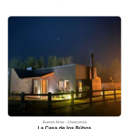
Buenos Aires
-
Chascomús
La Casa de los Búhos