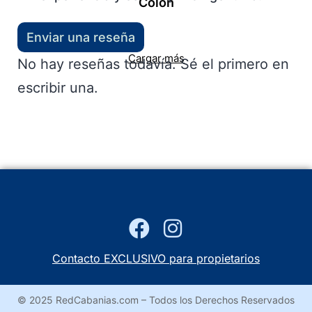
Colón
Enviar una reseña
Cargar más
No hay reseñas todavía. Sé el primero en
escribir una.
Contacto EXCLUSIVO para propietarios
© 2025 RedCabanias.com – Todos los Derechos Reservados