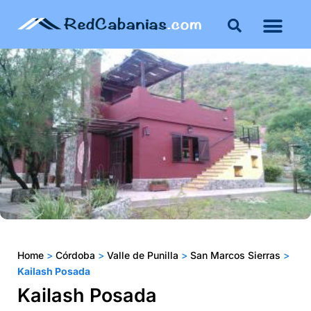
Buenos Aires
Costa Atlántica
Publicar mi propie
Home
>
Córdoba
>
Valle de Punilla
>
San Marcos Sierras
>
Kailash Posada
Kailash Posada