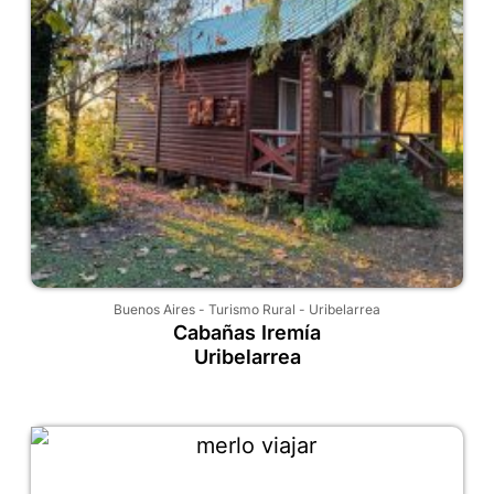
Buenos Aires
-
Turismo Rural
-
Uribelarrea
Cabañas Iremía
Uribelarrea