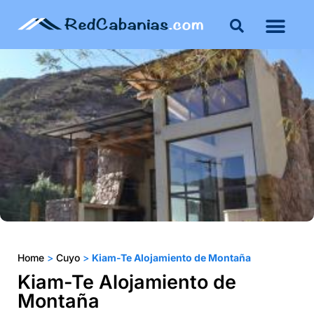
Buenos Aires
Costa Atlántica
Publicar mi propie
Home
>
Cuyo
>
Kiam-Te Alojamiento de Montaña
Kiam-Te Alojamiento de
Montaña