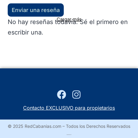
Enviar una reseña
Cargar más
No hay reseñas todavía. Sé el primero en
escribir una.
Contacto EXCLUSIVO para propietarios
© 2025 RedCabanias.com – Todos los Derechos Reservados
….