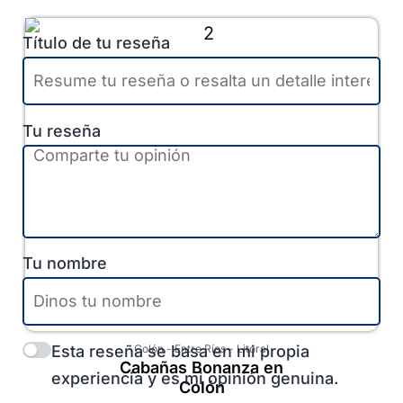
Título de tu reseña
Tu reseña
Tu nombre
Esta reseña se basa en mi propia
Colón
-
Entre Ríos
-
Litoral
Cabañas Bonanza en
experiencia y es mi opinión genuina.
Colón