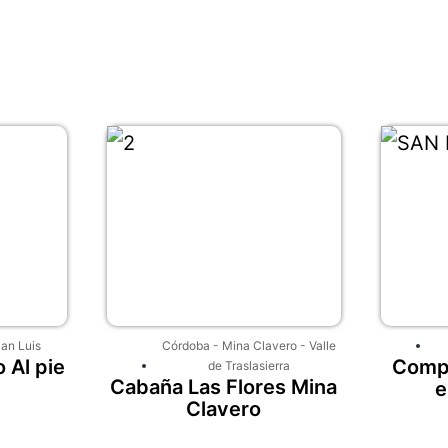
an Luis
Córdoba
-
Mina Clavero
-
Valle
 Al pie
Compl
de Traslasierra
Cabaña Las Flores Mina
e
Clavero