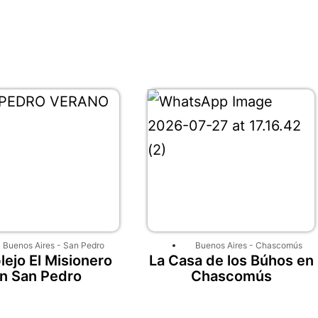
Buenos Aires
-
San Pedro
Buenos Aires
-
Chascomús
ejo El Misionero
La Casa de los Búhos en
n San Pedro
Chascomús