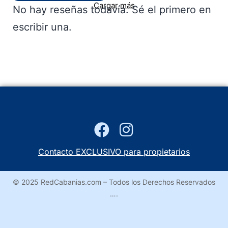
Cargar más
No hay reseñas todavía. Sé el primero en
escribir una.
Contacto EXCLUSIVO para propietarios
© 2025 RedCabanias.com – Todos los Derechos Reservados
….