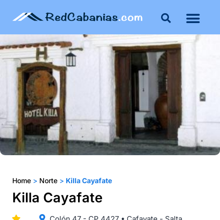
Buenos Aires
Costa Atlántica
Publicar mi propie
Home
>
Norte
>
Killa Cayafate
Killa Cayafate
Colón 47 - CP 4427 • Cafayate - Salta