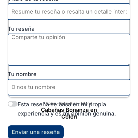
Tu reseña
Tu nombre
Esta reseña se basa en mi propia
Colón
-
Entre Ríos
-
Litoral
Cabañas Bonanza en
experiencia y es mi opinión genuina.
Colón
Enviar una reseña