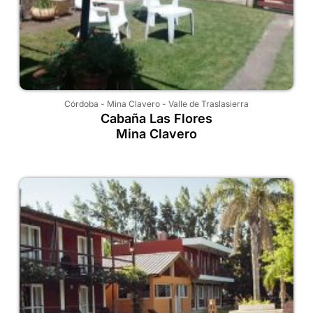
Córdoba
-
Mina Clavero
-
Valle de Traslasierra
Cabaña Las Flores
Mina Clavero