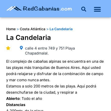
Buenos Aires
Costa Atlántica
Publicar mi propie
Home
>
Costa Atlántica
>
La Candelaria
La Candelaria
calle 4 entre 749 y 751 Playa
Chapadmalal.
El complejo de cabañas alpinas se encuentra en una de
las playas más tranquilas de Buenos Aires. Aquí usted
podrá relajarse y disfrutar de la combinación de campo
y mar como nunca antes.
Estamos a solo 200 metros de las playa. Aquí podrá
desenchufarse de la ciudad, y respirar a
Abierto
: Todo el año
Distancias
A 200mts. de la playa.