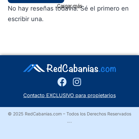
Cargar más
No hay reseñas todavía. Sé el primero en
escribir una.
Contacto EXCLUSIVO para propietarios
© 2025 RedCabanias.com – Todos los Derechos Reservados
….