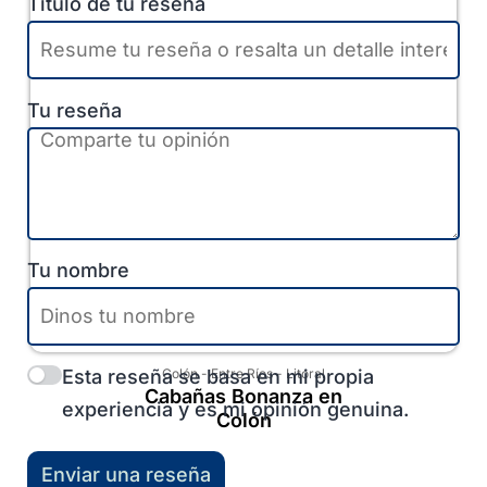
Título de tu reseña
Tu reseña
Tu nombre
Esta reseña se basa en mi propia
Colón
-
Entre Ríos
-
Litoral
Cabañas Bonanza en
experiencia y es mi opinión genuina.
Colón
Enviar una reseña