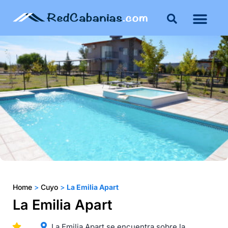
Buenos Aires
Costa Atlántica
Publicar mi propie
Home
>
Cuyo
>
La Emilia Apart
La Emilia Apart
La Emilia Apart se encuentra sobre la