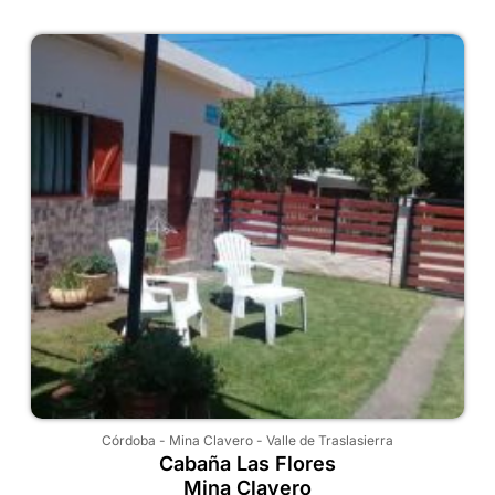
Córdoba
-
Mina Clavero
-
Valle de Traslasierra
Cabaña Las Flores
Mina Clavero