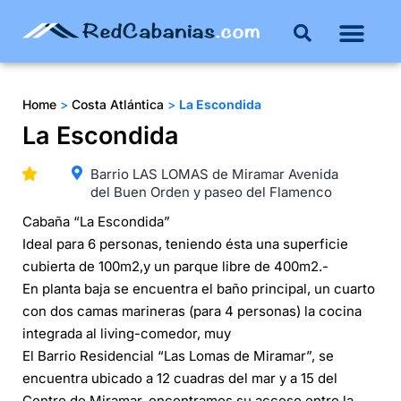
Buenos Aires
Costa Atlántica
Publicar mi propie
Home
>
Costa Atlántica
>
La Escondida
La Escondida
Barrio LAS LOMAS de Miramar Avenida
del Buen Orden y paseo del Flamenco
Cabaña “La Escondida”
Ideal para 6 personas, teniendo ésta una superficie
cubierta de 100m2,y un parque libre de 400m2.-
En planta baja se encuentra el baño principal, un cuarto
con dos camas marineras (para 4 personas) la cocina
integrada al living-comedor, muy
El Barrio Residencial “Las Lomas de Miramar”, se
encuentra ubicado a 12 cuadras del mar y a 15 del
Centro de Miramar, encontramos su acceso entre la