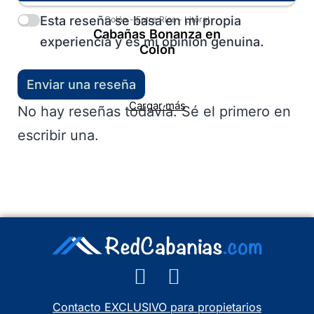
Esta reseña se basa en mi propia
Colón
-
Entre Ríos
-
Litoral
Cabañas Bonanza en
experiencia y es mi opinión genuina.
Colón
Enviar una reseña
Cargar más
No hay reseñas todavía. Sé el primero en
escribir una.
Contacto EXCLUSIVO para propietarios