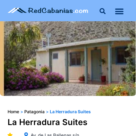
Buenos Aires
Costa Atlántica
Publicar mi propie
Home
>
Patagonia
>
La Herradura Suites
La Herradura Suites
Av. de Las Ballenas s/n