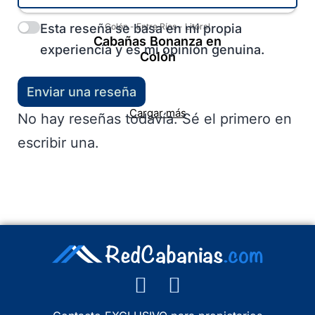
Esta reseña se basa en mi propia
Colón
-
Entre Ríos
-
Litoral
Cabañas Bonanza en
experiencia y es mi opinión genuina.
Colón
Enviar una reseña
Cargar más
No hay reseñas todavía. Sé el primero en
escribir una.