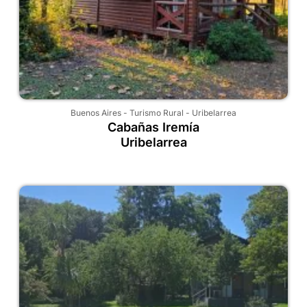
Buenos Aires
-
Turismo Rural
-
Uribelarrea
Cabañas Iremía
Uribelarrea