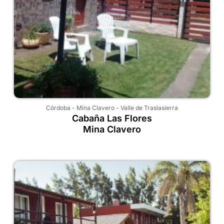
Córdoba
-
Mina Clavero
-
Valle de Traslasierra
Cabaña Las Flores
Mina Clavero