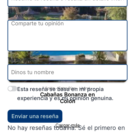
Tu reseña
Tu nombre
Esta reseña se basa en mi propia
Colón
-
Entre Ríos
-
Litoral
Cabañas Bonanza en
experiencia y es mi opinión genuina.
Colón
Enviar una reseña
Cargar más
No hay reseñas todavía. Sé el primero en