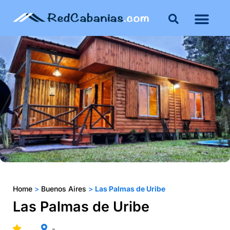
Buenos Aires
Costa Atlántica
Publicar mi propie
Home
>
Buenos Aires
>
Las Palmas de Uribe
Las Palmas de Uribe
-