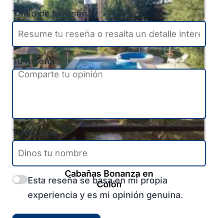
Título de tu reseña
Tu reseña
Tu nombre
Colón
-
Entre Ríos
-
Litoral
Cabañas Bonanza en
Esta reseña se basa en mi propia
Colón
experiencia y es mi opinión genuina.