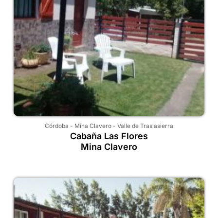
Córdoba
-
Mina Clavero
-
Valle de Traslasierra
Cabaña Las Flores
Mina Clavero