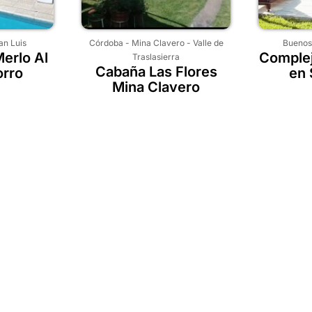
an Luis
Córdoba
-
Mina Clavero
-
Valle de
Buenos
erlo Al
Complej
Traslasierra
Cabaña Las Flores
orro
en 
Mina Clavero