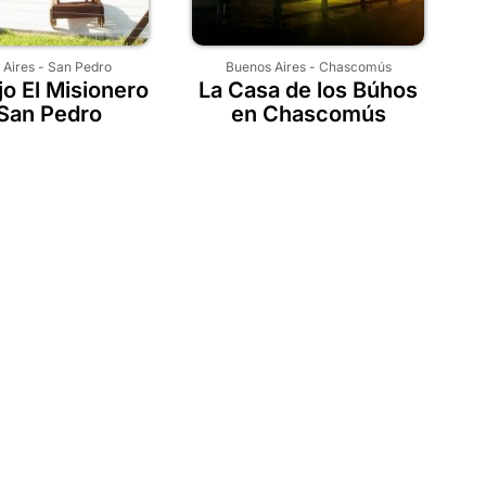
 Aires
-
San Pedro
Buenos Aires
-
Chascomús
o El Misionero
La Casa de los Búhos
San Pedro
en Chascomús