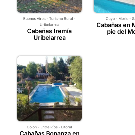
Buenos Aires
-
Turismo Rural
-
Cuyo
-
Merlo
-
S
Cabañas en M
Uribelarrea
Cabañas Iremía
pie del M
Uribelarrea
Colón
-
Entre Ríos
-
Litoral
Cabañas Bonanza en