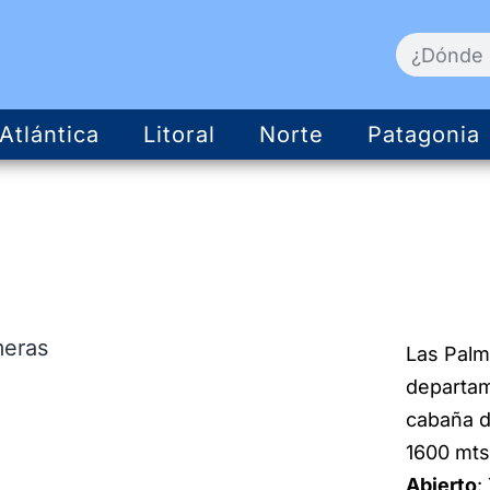
Atlántica
Litoral
Norte
Patagonia
Las Palm
departam
cabaña d
1600 mts
Abierto
: