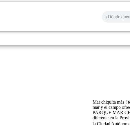
tlántica
Litoral
Norte
Patagonia
Mar chiquita más ! t
mar y el campo ofr
PARQUE MAR CHIQUI
diferente en la Pro
la Ciudad Autónoma