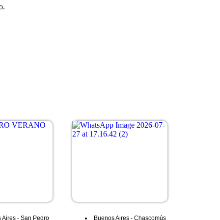
o.
 Aires
-
San Pedro
Buenos Aires
-
Chascomús