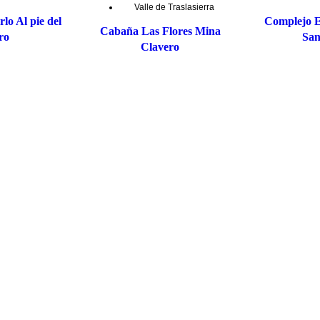
Valle de Traslasierra
lo Al pie del
Complejo E
Cabaña Las Flores Mina
ro
San
Clavero
Cargar más