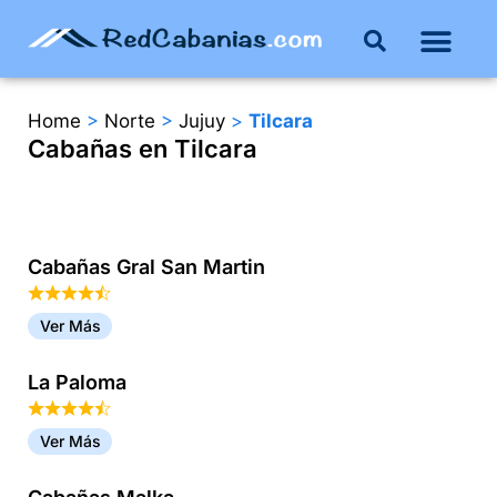
Buenos Aires
Costa Atlántica
Publicar mi propie
Home
>
Norte
>
Jujuy
>
Tilcara
Cabañas en Tilcara
Cabañas Gral San Martin
Ver Más
La Paloma
Ver Más