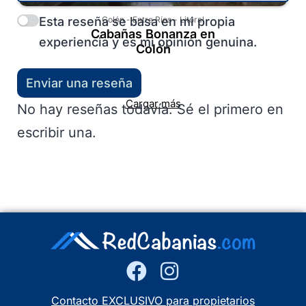
Esta reseña se basa en mi propia
Colón
-
Entre Ríos
-
Litoral
Cabañas Bonanza en
experiencia y es mi opinión genuina.
Colón
Enviar una reseña
Cargar más
No hay reseñas todavía. Sé el primero en
escribir una.
Contacto EXCLUSIVO para propietarios