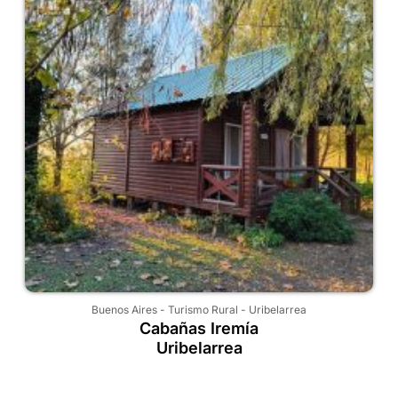
Buenos Aires
-
Turismo Rural
-
Uribelarrea
Cabañas Iremía
Uribelarrea