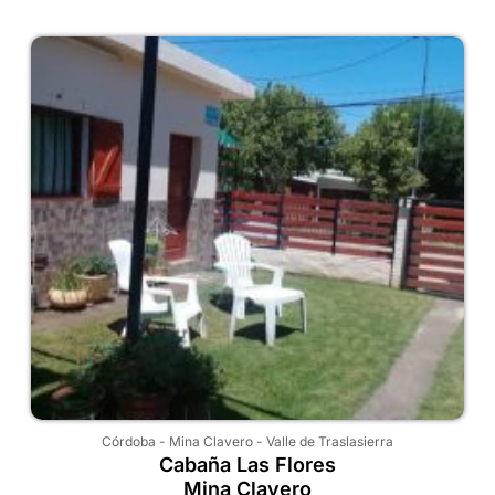
Córdoba
-
Mina Clavero
-
Valle de Traslasierra
Cabaña Las Flores
Mina Clavero