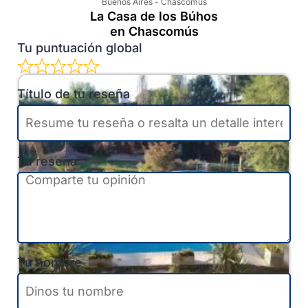
Buenos Aires
-
Chascomús
La Casa de los Búhos
en Chascomús
Tu puntuación global
Título de tu reseña
Tu reseña
Tu nombre