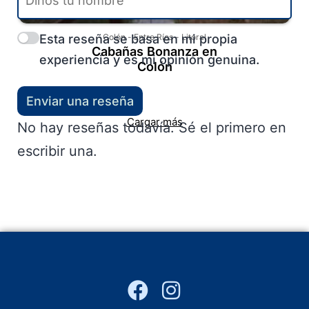
Esta reseña se basa en mi propia
Colón
-
Entre Ríos
-
Litoral
Cabañas Bonanza en
experiencia y es mi opinión genuina.
Colón
Enviar una reseña
Cargar más
No hay reseñas todavía. Sé el primero en
escribir una.