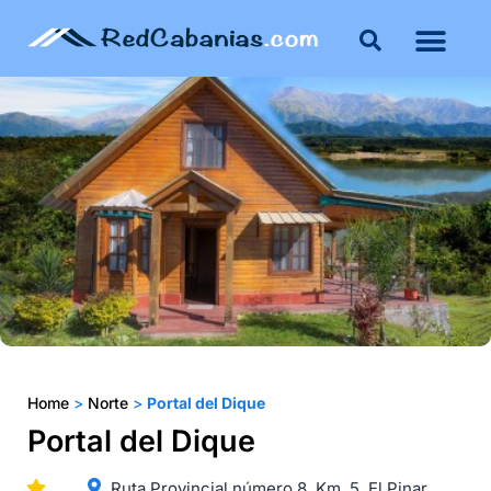
Buenos Aires
Costa Atlántica
Publicar mi propie
Home
>
Norte
>
Portal del Dique
Portal del Dique
Ruta Provincial número 8, Km. 5. El Pinar