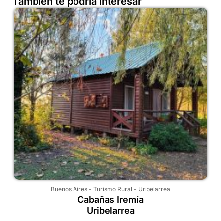
También te podría interesar
Buenos Aires
-
Turismo Rural
-
Uribelarrea
Cabañas Iremía
Uribelarrea