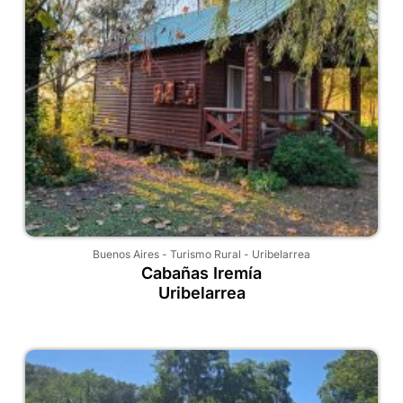
Buenos Aires
-
Turismo Rural
-
Uribelarrea
Cabañas Iremía
Uribelarrea