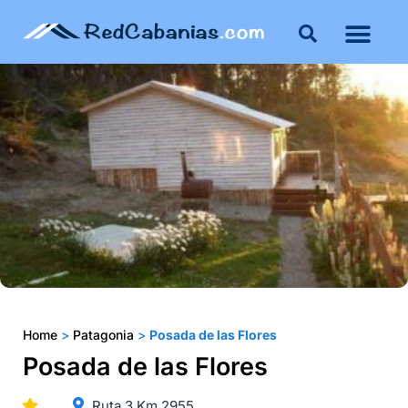
Buenos Aires
Costa Atlántica
Publicar mi propie
Home
>
Patagonia
>
Posada de las Flores
Posada de las Flores
Ruta 3 Km 2955