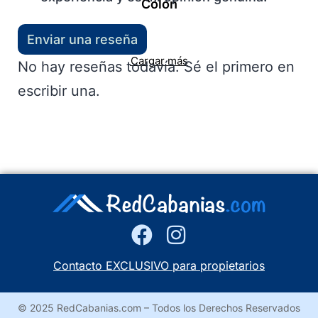
Colón
Enviar una reseña
Cargar más
No hay reseñas todavía. Sé el primero en
escribir una.
Contacto EXCLUSIVO para propietarios
© 2025 RedCabanias.com – Todos los Derechos Reservados