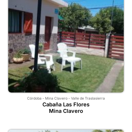
Córdoba
-
Mina Clavero
-
Valle de Traslasierra
Cabaña Las Flores
Mina Clavero