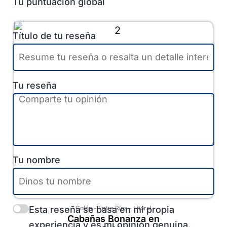
Tu puntuación global
Título de tu reseña
Tu reseña
Tu nombre
Esta reseña se basa en mi propia
Colón
-
Entre Ríos
-
Litoral
Cabañas Bonanza en
experiencia y es mi opinión genuina.