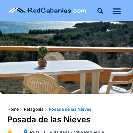
Buenos Aires
Costa Atlántica
Publicar mi propie
Home
>
Patagonia
>
Posada de las Nieves
Posada de las Nieves
Ruta 13 - Villa Italia - Villa Pehuenia.