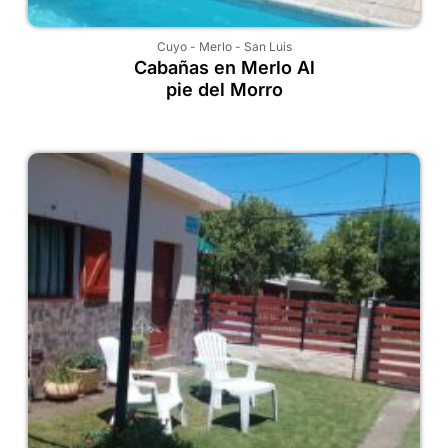
Cuyo
-
Merlo
-
San Luis
Cabañas en Merlo Al
pie del Morro