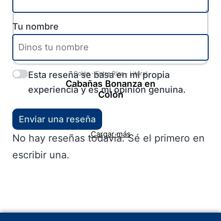
Tu nombre
Esta reseña se basa en mi propia
Colón
-
Entre Ríos
-
Litoral
Cabañas Bonanza en
experiencia y es mi opinión genuina.
Colón
Enviar una reseña
Cargar más
No hay reseñas todavía. Sé el primero en
escribir una.