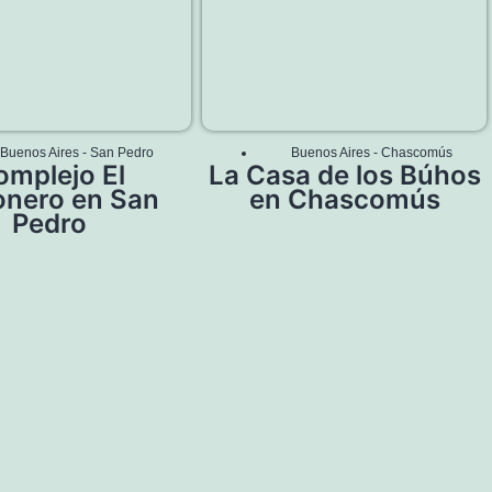
Buenos Aires
-
San Pedro
Buenos Aires
-
Chascomús
omplejo El
La Casa de los Búhos
onero en San
en Chascomús
Pedro