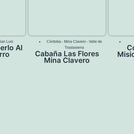
San Luis
Córdoba
-
Mina Clavero
-
Valle de
rlo Al
C
Traslasierra
Cabaña Las Flores
rro
Misi
Mina Clavero