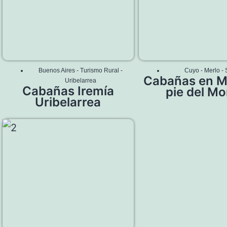
Buenos Aires
-
Turismo Rural
-
Cuyo
-
Merlo
-
Cabañas en Me
Uribelarrea
Cabañas Iremía
pie del Mo
Uribelarrea