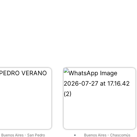
Buenos Aires
-
San Pedro
Buenos Aires
-
Chascomús