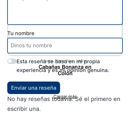
Tu nombre
Esta reseña se basa en mi propia
Colón
-
Entre Ríos
-
Litoral
Cabañas Bonanza en
experiencia y es mi opinión genuina.
Colón
Enviar una reseña
Cargar más
No hay reseñas todavía. Sé el primero en
escribir una.