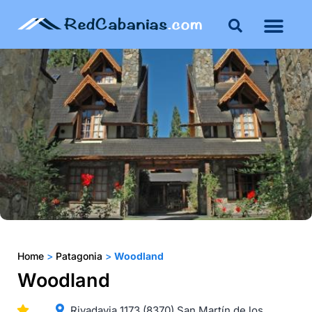
Home
>
Patagonia
>
Woodland
Woodland
Rivadavia 1173 (8370) San Martín de los