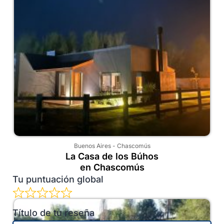
Buenos Aires
-
Chascomús
La Casa de los Búhos
en Chascomús
Tu puntuación global
Título de tu reseña