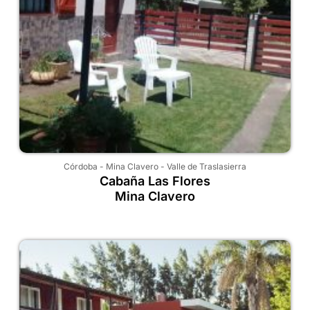
Córdoba
-
Mina Clavero
-
Valle de Traslasierra
Cabaña Las Flores
Mina Clavero