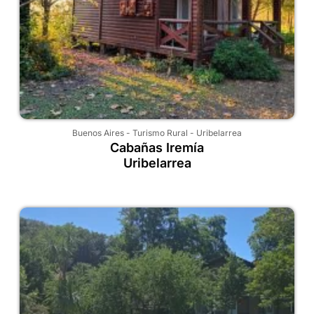
Buenos Aires
-
Turismo Rural
-
Uribelarrea
Cabañas Iremía
Uribelarrea