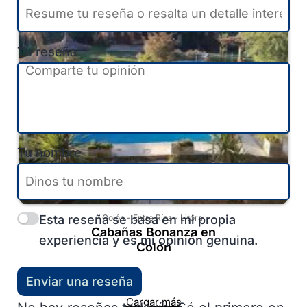
Tu reseña
Tu nombre
Esta reseña se basa en mi propia
Colón
-
Entre Ríos
-
Litoral
Cabañas Bonanza en
experiencia y es mi opinión genuina.
Colón
Enviar una reseña
Cargar más