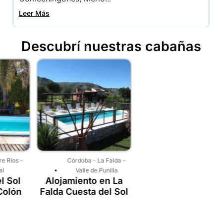
Leer Más
Descubrí nuestras cabañas
Córdoba
-
La Falda
-
Cuyo
-
Mendoza
-
San
Valle de Punilla
Rafael y Valle Grande
Alojamiento en La
Cabañas del
Falda Cuesta del Sol
Diamante