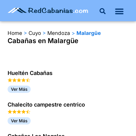
Buenos Aires
Costa Atlántica
Publicar mi propie
Home
>
Cuyo
>
Mendoza
>
Malargüe
Cabañas en Malargüe
Hueltén Cabañas
Ver Más
Chalecito campestre centrico
Ver Más