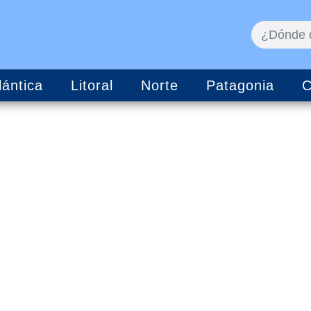
lántica
Litoral
Norte
Patagonia
C