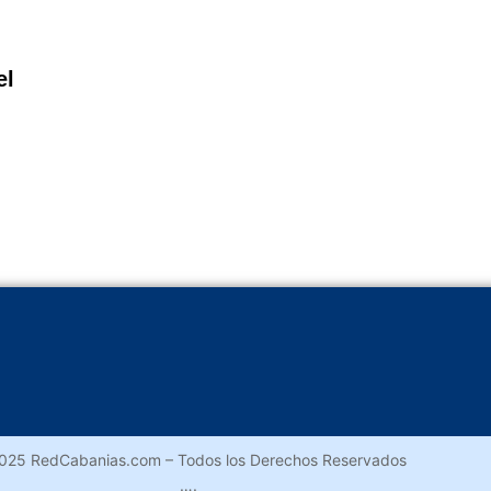
el
025 RedCabanias.com – Todos los Derechos Reservados
….