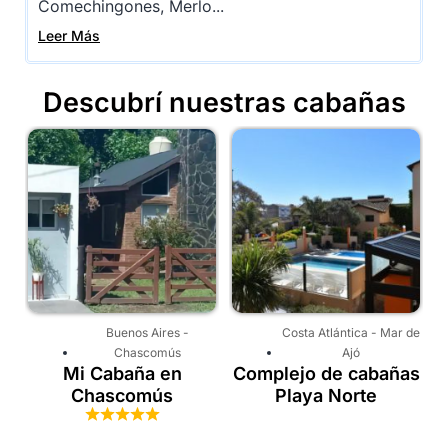
Comechingones, Merlo...
Leer Más
Descubrí nuestras cabañas
Costa Atlántica
-
Mar de
Costa Atlántica
-
Valeria
Ajó
del Mar
Complejo de cabañas
Cabañas en Valeria
Playa Norte
Lugar Querido