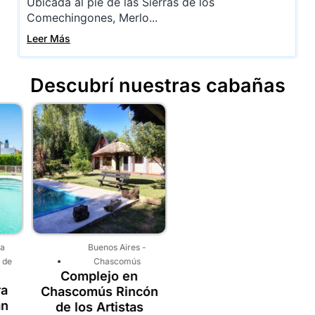
Ubicada al pie de las Sierras de los
Comechingones, Merlo...
Leer Más
Descubrí nuestras cabañas
Buenos Aires
-
Córdoba
-
Los Realtes
-
Chascomús
Valle de Calamuchita
Complejo en
Cabañas Samai Mayu
Chascomús Rincón
en Los Reartes
de los Artistas